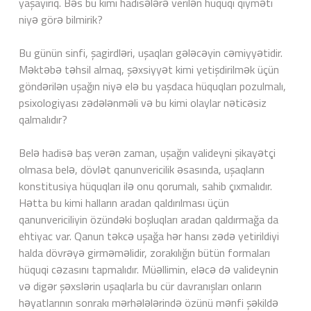
yaşayırıq. Bəs bu kimi hadisələrə verilən hüquqi qiyməti
niyə görə bilmirik?
Bu günün sinfi, şagirdləri, uşaqları gələcəyin cəmiyyətidir.
Məktəbə təhsil almaq, şəxsiyyət kimi yetişdirilmək üçün
göndərilən uşağın niyə elə bu yaşdaca hüquqları pozulmalı,
psixologiyası zədələnməli və bu kimi olaylar nəticəsiz
qalmalıdır?
Belə hadisə baş verən zaman, uşağın valideyni şikayətçi
olmasa belə, dövlət qanunvericilik əsasında, uşaqların
konstitusiya hüquqları ilə onu qorumalı, sahib çıxmalıdır.
Hətta bu kimi halların aradan qaldırılması üçün
qanunvericiliyin özündəki boşluqları aradan qaldırmağa da
ehtiyac var. Qanun təkcə uşağa hər hansı zədə yetirildiyi
halda dövrəyə girməməlidir, zorakılığın bütün formaları
hüquqi cəzasını tapmalıdır. Müəllimin, eləcə də valideynin
və digər şəxslərin uşaqlarla bu cür davranışları onların
həyatlarının sonrakı mərhələlərində özünü mənfi şəkildə