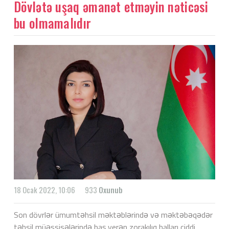
Dövlətə uşaq əmanət etməyin nəticəsi
bu olmamalıdır
18 Ocak 2022, 10:06
933
Oxunub
Son dövrlər ümumtəhsil məktəblərində və məktəbəqədər
təhsil müəssisələrində baş verən zorakılıq halları ciddi