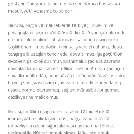
göstərir. Oan görə də bu məsələ son dərəcə həssas və
məsuliyyətli yanaşma tələb edir.
Birincisi, bağça və məktəblərdə tərbiyəçi, müəllim və
pedaqoqların seçim mərhələsinə diqqətlə yanaşılmalı, ciddi
nəzarət olunmalıdır. Təhsil müəssisələrində psixoloji işin
təşkili önəmli məsələdir. Kiminsə iş verdiyi qohumu, dostu,
tanışı gəlib uşaqları təhqir edə, döyə bilməz. İşəgötürülən
şəxslərin psixoloji durumu yoxlanılmalı, uşaqlarla davranış
qaydaları bir daha izah edilməlidir. Düşünürəm ki, uşaq üçün
savadlı müəllimdən, onun nəzəri biliklərindən əvvəl psixoloji
hazırlıq səviyyəsi bizim üçün vacib olmalıdır. Hər pedaqoq
uşaqla normal davranmaq, sağlam münasibətlər qurmaq
qabiliyyətinə malik olmur.
İkincisi, müəllim uşağa qarşı zorakılıq tətbiq etdikdə,
ictimaiyyətin sakitləşdirilməsi, bağça və ya məktəb
rəhbərliyinin özünü sığortalaması naminə ona töhmət
verilməsi ilə kifayətlənmək olmaz. Müəllimin əmək