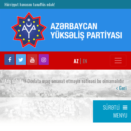
Hürriyyət havasını tənəffüs edək!
|
AZ
EN
Ana səhifə
/ Dövlətə uşaq əmanət etməyin nəticəsi bu olmamalıdır
Geri
SÜRƏTLİ
MENYU