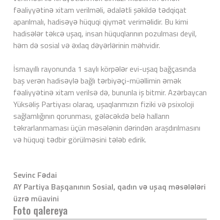
fəaliyyətinə xitam verilməli, ədalətli şəkildə tədqiqat
aparılmalı, hadisəyə hüquqi qiymət veriməlidir. Bu kimi
hadisələr təkcə uşaq, insan hüquqlarının pozulması deyil,
həm də sosial və əxlaq dəyərlərinin məhvidir.
İsmayıllı rayonunda 1 saylı körpələr evi-uşaq bağçasında
baş verən hadisəylə bağlı tərbiyəçi-müəllimin əmək
fəaliyyətinə xitam verilsə də, bununla iş bitmir. Azərbaycan
Yüksəliş Partiyası olaraq, uşaqlarımızın fiziki və psixoloji
sağlamlığının qorunması, gələcəkdə belə halların
təkrarlanmaması üçün məsələnin dərindən araşdırılmasını
və hüquqi tədbir görülməsini tələb edirik.
Sevinc Fədai
AY Partiya Başqanının Sosial, qadın və uşaq məsələləri
üzrə müavini
Foto qalereya