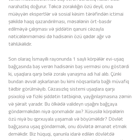
narahatlıq doğurur. Təkcə zorakılığın özü deyil, ona
müəyyən ekspertlər və sosial kəsim tərəfindən ictimai
şəkildə haqq qazandırılması, məsələnin ört-basdır
edilməyə çalışması və şiddətin qanuni cəzayla
nəticələnməməsi də hadisənin özü qədər ağır və
təhlükəlidir.
Son olaraq İsmayıllı rayonunda 1 saylı körpələr evi-uşaq
bağçasında baş verən hadisənin baş verməsi onu göstərdi
ki, uşaqlara qarşı belə zorakı yanaşma adi hal alıb. Çünki
bundan əvvəl aşkarlanan bu kimi nöqsanlarla bağlı müvafiq
tədbir görülməyib. Cəzasızlıq sistemi uşaqlara qarşı
psixoloji və fiziki şiddətin tətbiqinə, yayğınlaşmasına zəmin
və şərait yaradır. Bu ölkədə valideyn uşağını bağçaya
göndərməkdən niyə qorxmalıdır axı? Xüsusilə körpələrin
özü niyə bu qprxuyala yaşamalı və böyüməlidir? Dövlət
bağçasına uşaq göndərmək, onu dövlətə əmanət etmək
deməkdir. Biz hüquqi, qanunla idarə edilən dövlətdə