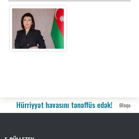
Hürriyyət havasını tənəffüs edək!
Əlaqə