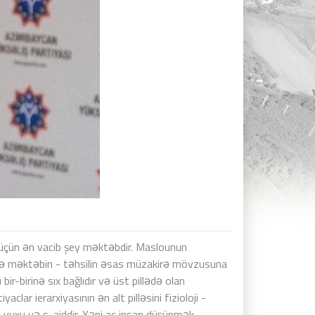
q üçün ən vacib şey məktəbdir. Maslounun
tdə məktəbin - təhsilin əsas müzakirə mövzusuna
ir-birinə sıx bağlıdır və üst pillədə olan
lar ierarxiyasının ən alt pilləsini fizioloji -
, yuxu və s. aiddir. Yəni ac insan düşünmək,