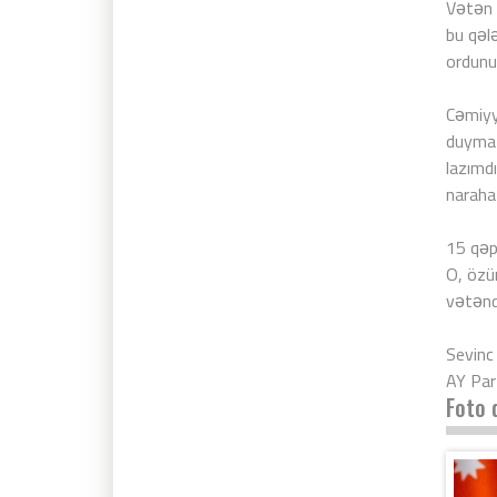
Vətən 
bu qəl
ordunu
Cəmiyy
duymaz
lazımd
naraha
15 qəpi
O, özün
vətənd
Sevinc
AY Par
Foto 