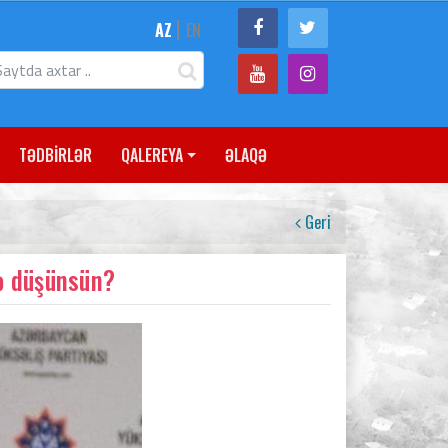
|
AZ
EN
TƏDBİRLƏR
QALEREYA
ƏLAQƏ
Geri
ə düşünsün?