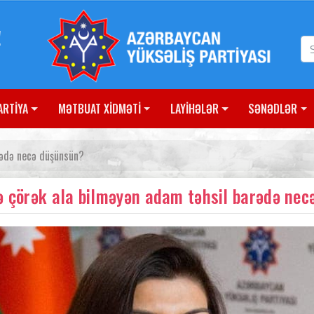
!
ARTİYA
MƏTBUAT XİDMƏTİ
LAYİHƏLƏR
SƏNƏDLƏR
rədə necə düşünsün?
ə çörək ala bilməyən adam təhsil barədə nec