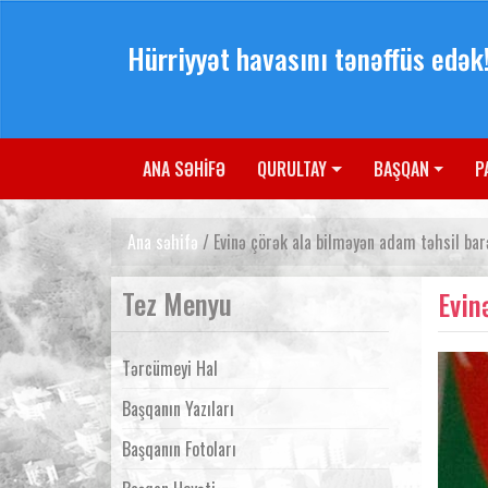
Hürriyyət havasını tənəffüs edək
ANA SƏHİFƏ
QURULTAY
BAŞQAN
P
Ana səhifə
/ Evinə çörək ala bilməyən adam təhsil ba
Tez Menyu
Evin
Tərcümeyi Hal
Başqanın Yazıları
Başqanın Fotoları