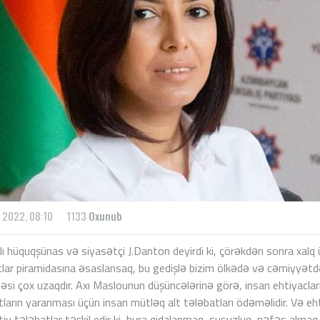
 2022, 08:10
1133
Oxunub
lı hüquqşünas və siyasətçi J.Danton deyirdi ki, çörəkdən sonra xal
clar piramidasına əsaslansaq, bu gedişlə bizim ölkədə və cəmiyyə
əsi çox uzaqdır. Axı Maslounun düşüncələrinə görə, insan ehtiyacları b
ların yaranması üçün insan mütləq alt tələbatları ödəməlidir. Və ehtiyac
tiv tələbatlar təşkil edir ki, bura qidalanmaq, susuzluq, nəfəs almaq