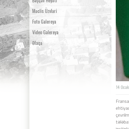
Başqan Heyəti
Məclis Üzvləri
Foto Galereya
Video Galereya
Əlaqə
14 Ocak
Fransa
ehtiya
çevrilm
tələbat
instink