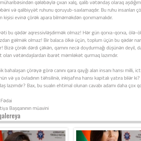
müharibəsindən qələbəylə çıxan xalq, qalib vətəndaş olaraq aşdığımı
əbəni və qalibiyyət ruhunu qoruyub-saxlamaqdır. Bu ruhu insanları 
n kişisi evinə çörək apara bilməməkdən qorxmamalıdır.
əti bu qədər aqressivləşdirmək olmaz! Hər gün qorxa-qorxa, ölə-ö
dan gəlmək olmaz! Bir balaca ölkə üçün, toplum üçün bu qədər nara
ır! Bizə çörək dərdi çəkən, qarnını necə doydurmağı düşünən deyil, 
t olan vətəndaşlardan ibarət məmləkət qurmaq lazımdır.
k bahalaşan çörəyə görə canını qara qayğı alan insanı hansı milli, i
ün və ya övladının təhsilinə, inkişafına hansı kapitalı yatıra bilər ki
aş lazımdır? Bax, bu sualın ehtimal olunan cavabı adamı daha çox qorx
 Fədai
tiya Başqanının müavini
qalereya