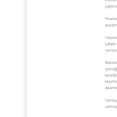
çalışm
Pirami
qazanm
Hazırda
çalışıb
oynaya
Mənim 
çıxmağ
işsizdi
keçirmə
adamlar
Cəmiyyə
yarımçı