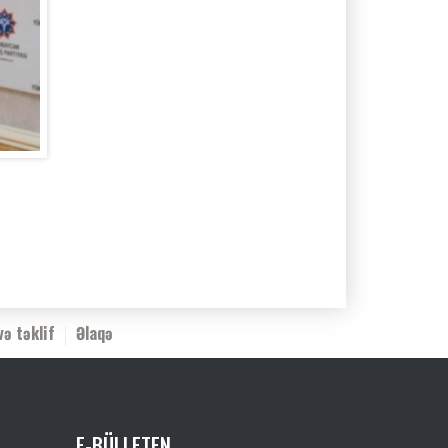
və təklif
Əlaqə
E-BÜLLETEN