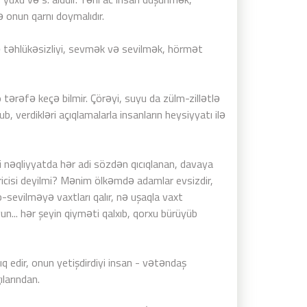
 onun qarnı doymalıdır.
 təhlükəsizliyi, sevmək və sevilmək, hörmət
 tərəfə keçə bilmir. Çörəyi, suyu da zülm-zillətlə
, verdikləri açıqlamalarla insanların heysiyyatı ilə
 nəqliyyatda hər adi sözdən qıcıqlanan, davaya
icisi deyilmi? Mənim ölkəmdə adamlar evsizdir,
b-sevilməyə vaxtları qalır, nə uşaqla vaxt
un... hər şeyin qiyməti qalxıb, qorxu bürüyüb
ıq edir, onun yetişdirdiyi insan - vətəndaş
larından.