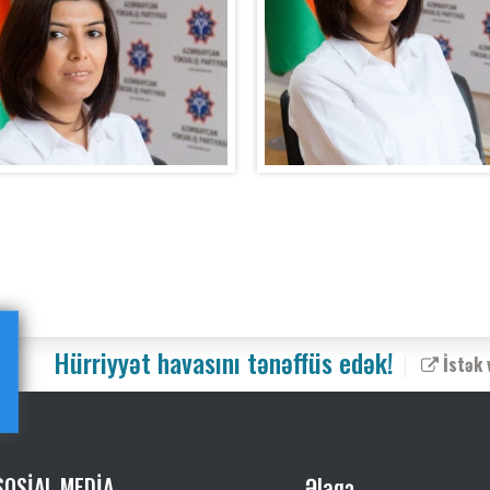
Hürriyyət havasını tənəffüs edək!
İstək 
SOSİAL MEDİA
Əlaqə