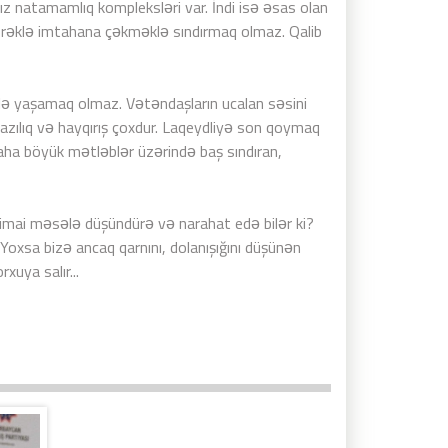
z natamamlıq kompleksləri var. İndi isə əsas olan
çörəklə imtahana çəkməklə sındırmaq olmaz. Qalib
lə yaşamaq olmaz. Vətəndaşların ucalan səsini
zılıq və hayqırış çoxdur. Laqeydliyə son qoymaq
daha böyük mətləblər üzərində baş sındıran,
ctimai məsələ düşündürə və narahat edə bilər ki?
? Yoxsa bizə ancaq qarnını, dolanışığını düşünən
uya salır...