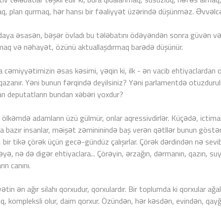
aq, plan qurmaq, hər hansı bir fəaliyyət üzərində düşünməz. Əvvəlcə
daya əsasən, bəşər övladı bu tələbatını ödəyəndən sonra güvən və
aq və nəhayət, özünü aktuallaşdırmaq barədə düşünür.
 cəmiyyətimizin əsas kəsimi, yəqin ki, ilk - ən vacib ehtiyaclardan o
 qazanır. Yəni bunun fərqində deyilsiniz? Yəni parlamentdə otuzdurulub
n deputatların bundan xəbəri yoxdur?
ölkəmdə adamların üzü gülmür, onlar aqressivdirlər. Küçədə, ictimai
a bazır insanlar, məişət zəmininində baş verən qətllər bunun göstər
r, bir tikə çörək üçün gecə-gündüz çalışırlar. Çörək dərdindən nə sevi
yə, nə də digər ehtiyaclara... Çörəyin, ərzağın, dərmanın, qazın, suy
ın canını.
tin ən ağır silahı qorxudur, qorxulardır. Bir toplumda ki qorxular ağal
q, kompleksli olur, daim qorxur. Özündən, hər kəsdən, evindən, qayğı